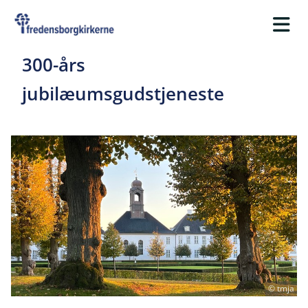
300-års
jubilæumsgudstjeneste
© tmja