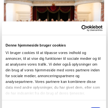
Denne hjemmeside bruger cookies
Vi bruger cookies til at tilpasse vores indhold og
annoncer, til at vise dig funktioner til sociale medier og til
at analysere vores trafik. Vi deler også oplysninger om
din brug af vores hjemmeside med vores partnere inden
Se det fulde
Jubilæumsprogram
her.
for sociale medier, annonceringspartnere og
analysepartnere. Vores partnere kan kombinere disse
Tak til ...
data med andre oplysninger, du har givet dem, eller som
de har indsamlet fra din brug af deres tjenester.
Arrangører: Fredensborg Bevaringsforening og
Fredensborg kirkerne.
Samtykkevalg