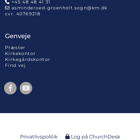
+45 48 48 41 31

asminderoed-groenholt.sogn@km.dk

cvr. 40769218
Genveje
Præster
Kirkekontor
Kirkegårdskontor
Find vej
Privatlivspolitik
Log på ChurchDesk