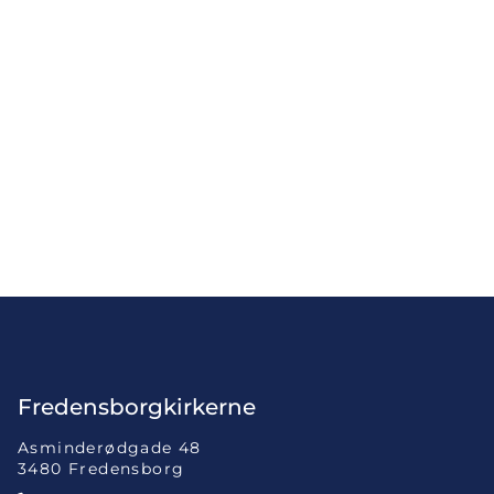
Fredensborgkirkerne
Asminderødgade 48
3480 Fredensborg