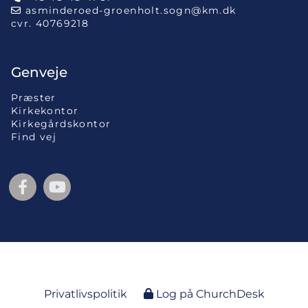
asminderoed-groenholt.sogn@km.dk

cvr. 40769218
Genveje
Præster
Kirkekontor
Kirkegårdskontor
Find vej
Privatlivspolitik
Log på ChurchDesk