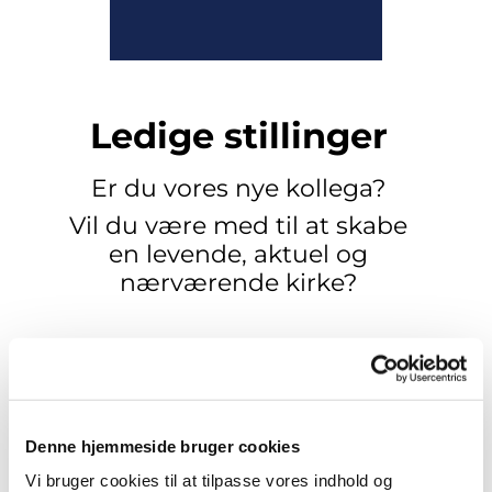
Ledige stillinger
Er du vores nye kollega?
Vil du være med til at skabe
en levende, aktuel og
nærværende kirke?
Her på siden finder du alle ledige stillinger i
Fredensborgkirkerne.
Denne hjemmeside bruger cookies
Vi bruger cookies til at tilpasse vores indhold og
Vi glæder os til at modtage din ansøgning!