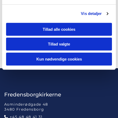
Vis detaljer
Spørgsmål?
Tillad alle cookies
Har du spørgsmål angående ledige stillinger i
Fredensborgkirkerne er du velkommen til at sende
Tillad valgte
en mail til Menighedsrådet:
9334@sogn.dk
Kun nødvendige cookies
Fredensborgkirkerne
Asminderødgade 48
3480 Fredensborg
+45 48 48 41 31
