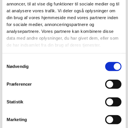
annoncer, til at vise dig funktioner til sociale medier og til
at analysere vores trafik. Vi deler også oplysninger om
din brug af vores hjemmeside med vores partnere inden
for sociale medier, annonceringspartnere og
analysepartnere. Vores partnere kan kombinere disse
Kordegn til Det Fælles Kirkekontor for
data med andre oplysninger, du har givet dem, eller som
Asminderød-Grønholt og Humlebæk
de har indsamlet fra din brug af deres tjenester.
Sogne
Ansøgningsfrist: søndag d. 21. juni kl.
Samtykkevalg
Nødvendig
16.00
Præferencer
Statistik
Marketing