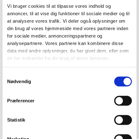
Vi bruger cookies til at tilpasse vores indhold og
annoncer, til at vise dig funktioner til sociale medier og til
at analysere vores trafik. Vi deler også oplysninger om
din brug af vores hjemmeside med vores partnere inden
for sociale medier, annonceringspartnere og
analysepartnere. Vores partnere kan kombinere disse
Fuldmagt
data med andre oplysninger, du har givet dem, eller som
de har indsamlet fra din brug af deres tjenester.
Det er desuden muligt at udstede en fuldmagt til
Samtykkevalg
en anden person, der så kan henvende sig på
Nødvendig
kontoret på dine vegne og få attesten udleveret.
Husk, foruden fuldmagten skal personen
Præferencer
medbringe gyldigt billed-id på sig selv.
Bemærk at man kun kan få attester udstedt på sig
Statistik
selv eller sine børn under 18 år. Alt andet kræver
fuldmagt.
Marketing