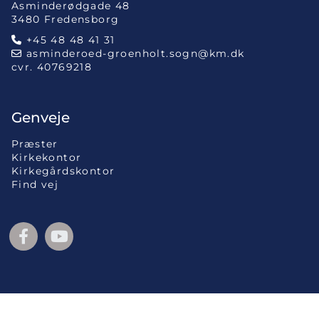
Asminderødgade 48
3480 Fredensborg
+45 48 48 41 31

asminderoed-groenholt.sogn@km.dk

cvr. 40769218
Genveje
Præster
Kirkekontor
Kirkegårdskontor
Find vej