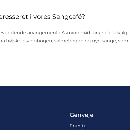
resseret i vores Sangcafé?
agevendende arrangement i Asminderød Kirke på udvalgt
e fra højskolesangbogen, salmebogen og nye sange, so
Genveje
Præster