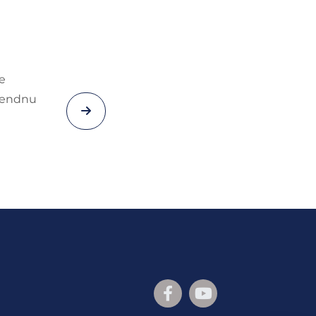
e
m endnu