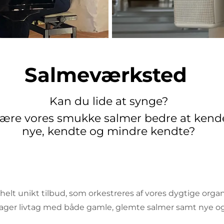
Salmeværksted
Kan du lide at synge?
 lære vores smukke salmer bedre at kend
nye, kendte og mindre kendte?
lt unikt tilbud, som orkestreres af vores dygtige organ
 tager livtag med både gamle, glemte salmer samt nye o