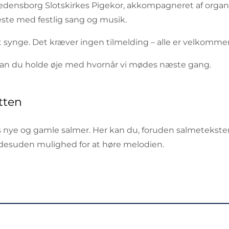
densborg Slotskirkes Pigekor, akkompagneret af organis
ste med festlig sang og musik.
at synge. Det kræver ingen tilmelding – alle er velkomme
 kan du holde øje med hvornår vi mødes næste gang.
tten
nye og gamle salmer. Her kan du, foruden salmeteksten,
desuden mulighed for at høre melodien.