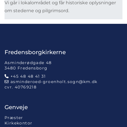
Vi går i lokalområdet og får historiske oplysninger
om stederne og pilgrimsord.
Fredensborgkirkerne
Asminderødgade 48
3480 Fredensborg
+45 48 48 41 31

asminderoed-groenholt.sogn@km.dk

cvr. 40769218
Genveje
Præster
Kirkekontor