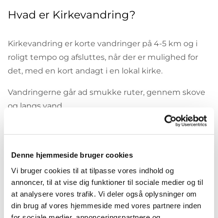
Hvad er Kirkevandring?
Kirkevandring er korte vandringer på 4-5 km og i
roligt tempo og afsluttes, når der er mulighed for
det, med en kort andagt i en lokal kirke.
Vandringerne går ad smukke ruter, gennem skove
og langs vand.
Der er stop undervejs med korte indslag indenfor
vandringens tema ofte med historisk islæt. Ofte er
det lokale, der fortæller og deler ud af deres viden
Denne hjemmeside bruger cookies
om de historiske spor som vi går i.
Vi bruger cookies til at tilpasse vores indhold og
annoncer, til at vise dig funktioner til sociale medier og til
Hver kirkevandring indledes med et pilgrimsord.
at analysere vores trafik. Vi deler også oplysninger om
Pilgrimsord skal minde os om at vi bliver og forbliver
din brug af vores hjemmeside med vores partnere inden
os selv i lyset af Guds ubetingede kærlighed og at
for sociale medier, annonceringspartnere og