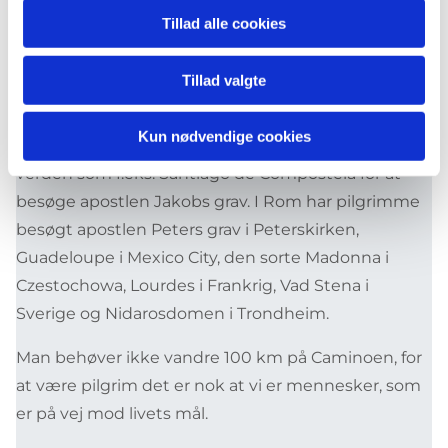
Der findes pilgrimsveje i Europa og i Norden, som
Tillad alle cookies
mennesker har vandret ad gennem de sidste 1000
år.
Tillad valgte
Vi forbinder det at gå og kirke med at være pilgrim
Kun nødvendige cookies
og i tusinder af år har pilgrimme vandret til steder i
verden som f.eks. Santiago de Compostela for at
besøge apostlen Jakobs grav. I Rom har pilgrimme
besøgt apostlen Peters grav i Peterskirken,
Guadeloupe i Mexico City, den sorte Madonna i
Czestochowa, Lourdes i Frankrig, Vad Stena i
Sverige og Nidarosdomen i Trondheim.
Man behøver ikke vandre 100 km på Caminoen, for
at være pilgrim det er nok at vi er mennesker, som
er på vej mod livets mål.