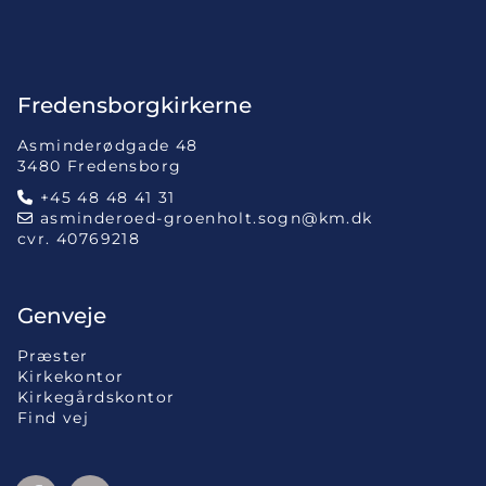
Fredensborgkirkerne
Asminderødgade 48
3480 Fredensborg
+45 48 48 41 31

asminderoed-groenholt.sogn@km.dk

cvr. 40769218
Genveje
Præster
Kirkekontor
Kirkegårdskontor
Find vej