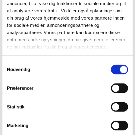
annoncer, til at vise dig funktioner til sociale medier og til
Lørdag den 9. maj 2026 kl. 10.00 i Asminderød Kirke
at analysere vores trafik. Vi deler også oplysninger om
(oplsysninger om præst følger)
din brug af vores hjemmeside med vores partnere inden
for sociale medier, annonceringspartnere og
Undervisningsdage: torsdage kl. 14.00-15.30 i
analysepartnere. Vores partnere kan kombinere disse
Sognegården
data med andre oplysninger, du har givet dem, eller som
de har indsamlet fra din brug af deres tjenester.
Samtykkevalg
Nødvendig
8i Fredensborg Skole
Præferencer
Lørdag den 9. maj 2026 kl. 12.00 i Asminderød Kirke
v/ Simon A. Drigsdahl
Statistik
Undervisningsdage: torsdage kl. 14.00-15.30 i
Sognegården af Simon A. Drigsdahl
Marketing