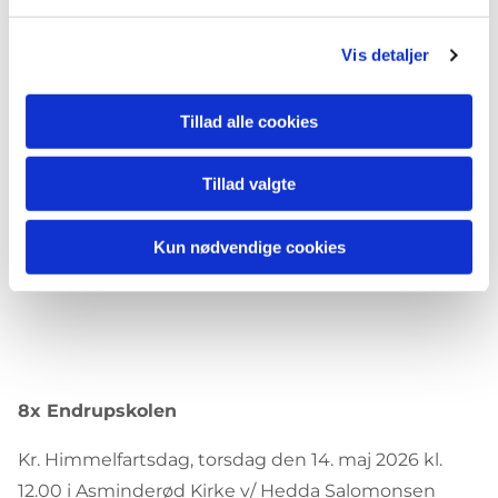
Vis detaljer
8y Endrupskolen
Kr. Himmelfartsdag, torsdag den 14. maj 2026 kl.
Tillad alle cookies
10.00 i Asminderød Kirke (oplsysninger om præst
følger)
Tillad valgte
Undervisningsdage: tirsdag kl. 13.10-15.00 i
Kun nødvendige cookies
Sognegården
8x Endrupskolen
Kr. Himmelfartsdag, torsdag den 14. maj 2026 kl.
12.00 i Asminderød Kirke v/ Hedda Salomonsen