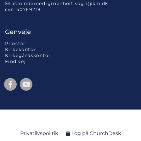
asminderoed-groenholt.sogn@km.dk

cvr. 40769218
Genveje
Præster
Kirkekontor
Kirkegårdskontor
Find vej
Privatlivspolitik
Log på ChurchDesk