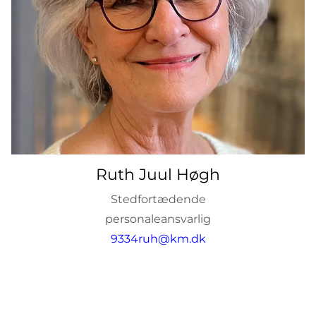
Ruth Juul Høgh
Stedfortædende
personaleansvarlig
9334ruh@km.dk