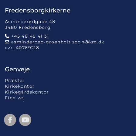
Fredensborgkirkerne
Asminderødgade 48
3480 Fredensborg
+45 48 48 41 31

asminderoed-groenholt.sogn@km.dk

cvr. 40769218
Genveje
Præster
Kirkekontor
Kirkegårdskontor
Find vej