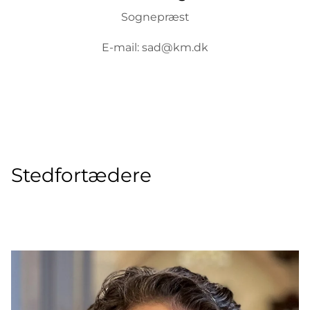
Sognepræst
E-mail: sad@km.dk
Stedfortædere