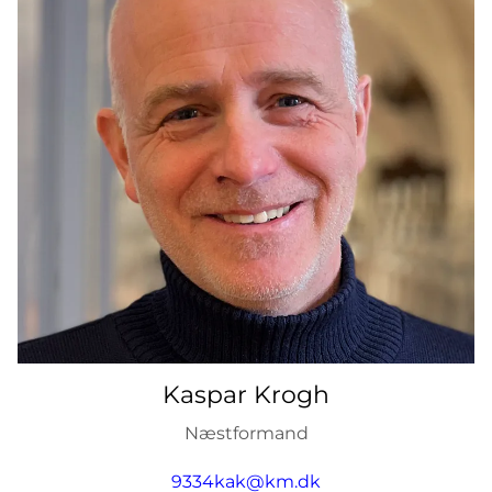
Kaspar Krogh
Næstformand
9334kak@km.dk