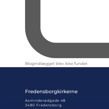
Blogindlægget blev ikke fundet
Fredensborgkirkerne
Asminderødgade 48
3480 Fredensborg