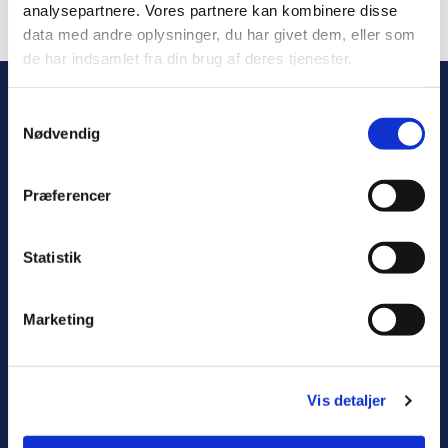
analysepartnere. Vores partnere kan kombinere disse
Blogindlægget blev ikke fundet
data med andre oplysninger, du har givet dem, eller som
de har indsamlet fra din brug af deres tjenester.
Samtykkevalg
Nødvendig
Fredensborgkirkerne
Præferencer
Asminderødgade 48
3480 Fredensborg
+45 48 48 41 31

Statistik
asminderoed-groenholt.sogn@km.dk

cvr. 40769218
Marketing
Genveje
Præster
Vis detaljer
Kirkekontor
Kirkegårdskontor